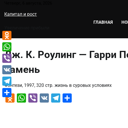
Перейти
Четверг, 6 августа, 2026
к
Капитал и рост
содержимому
ГЛАВНАЯ
НО
Увеличение прибыли
Odnoklassniki
Дж. К. Роулинг — Гарри 
WhatsApp
камень
Viber
VK
Фэнтези, 1997, 320 стр. жизнь в суровых условиях
Telegram
Odnoklassniki
WhatsApp
Viber
VK
Telegram
Отправить
Отправить