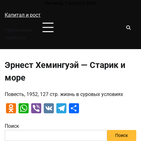
Перейти
Пятница, 7 августа, 2026
к
Капитал и рост
содержимому
Увеличение
прибыли
Эрнест Хемингуэй — Старик и
море
Повесть, 1952, 127 стр. жизнь в суровых условиях
Odnoklassniki
WhatsApp
Viber
VK
Telegram
Отправить
Поиск
Поиск