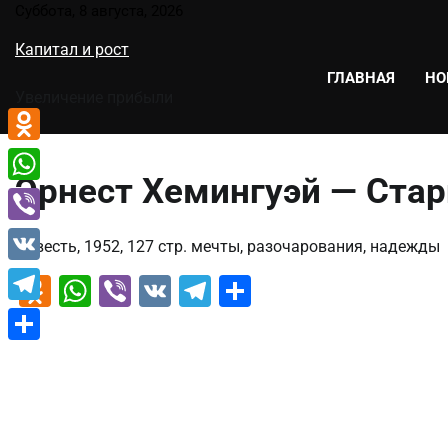
Перейти
Суббота, 8 августа, 2026
к
Капитал и рост
содержимому
ГЛАВНАЯ
НО
Увеличение прибыли
Odnoklassniki
Эрнест Хемингуэй — Стар
WhatsApp
Viber
Повесть, 1952, 127 стр. мечты, разочарования, надежды
VK
Odnoklassniki
WhatsApp
Viber
VK
Telegram
Отправить
Telegram
Отправить