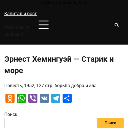
Перейти
Суббота, 8 августа, 2026
к
Капитал и рост
содержимому
Увеличение
прибыли
Эрнест Хемингуэй — Старик и
море
Повесть, 1952, 127 стр. борьба добра и зла
Odnoklassniki
WhatsApp
Viber
VK
Telegram
Отправить
Поиск
Поиск