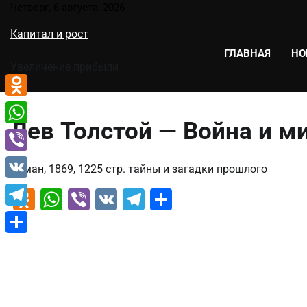
Перейти
Четверг, 6 августа, 2026
к
Капитал и рост
содержимому
ГЛАВНАЯ
НО
Увеличение прибыли
Odnoklassniki
Лев Толстой — Война и м
WhatsApp
Viber
Роман, 1869, 1225 стр. тайны и загадки прошлого
VK
Odnoklassniki
WhatsApp
Viber
VK
Telegram
Отправить
Telegram
Отправить