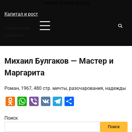
Перейти
Четверг, 6 августа, 2026
к
Капитал и рост
содержимому
Увеличение
прибыли
Михаил Булгаков — Мастер и
Маргарита
Роман, 1967, 480 стр. мечты, разочарования, надежды
Odnoklassniki
WhatsApp
Viber
VK
Telegram
Отправить
Поиск
Поиск