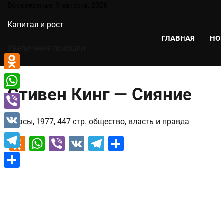
Перейти
Воскресенье, 9 августа, 2026
к
Капитал и рост
содержимому
ГЛАВНАЯ
НО
Увеличение прибыли
Odnoklassniki
Стивен Кинг — Сияние
WhatsApp
Viber
Ужасы, 1977, 447 стр. общество, власть и правда
VK
Odnoklassniki
WhatsApp
Viber
VK
Telegram
Отправить
Telegram
Отправить