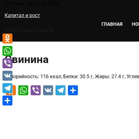
Перейти
Пятница, 7 августа, 2026
к
Капитал и рост
содержимому
ГЛАВНАЯ
НО
Увеличение прибыли
Odnoklassniki
Свинина
WhatsApp
Viber
Калорийность: 116 ккал, Белки: 30.5 г, Жиры: 27.4 г, Углев
VK
Odnoklassniki
WhatsApp
Viber
VK
Telegram
Отправить
Telegram
Отправить