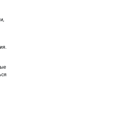
и,
ия.
ные
ься