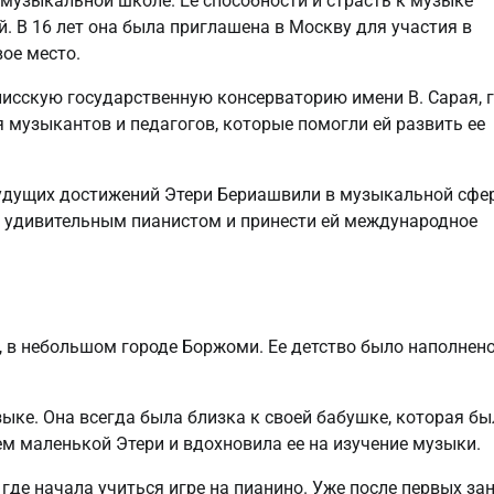
 музыкальной школе. Ее способности и страсть к музыке
й. В 16 лет она была приглашена в Москву для участия в
ое место.
исскую государственную консерваторию имени В. Сарая, 
 музыкантов и педагогов, которые помогли ей развить ее
удущих достижений Этери Бериашвили в музыкальной сфер
ь удивительным пианистом и принести ей международное
и, в небольшом городе Боржоми. Ее детство было наполнен
зыке. Она всегда была близка к своей бабушке, которая бы
м маленькой Этери и вдохновила ее на изучение музыки.
 где начала учиться игре на пианино. Уже после первых за