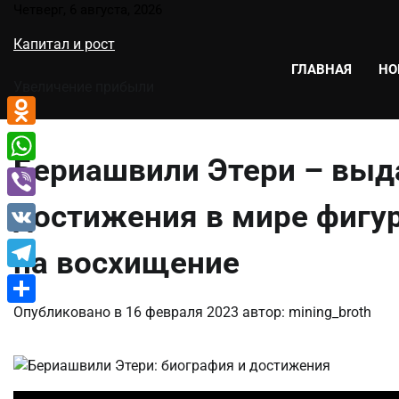
Перейти
Четверг, 6 августа, 2026
к
Капитал и рост
содержимому
ГЛАВНАЯ
НО
Увеличение прибыли
Odnoklassniki
Бериашвили Этери – выд
WhatsApp
достижения в мире фигу
Viber
VK
на восхищение
Telegram
Опубликовано в
16 февраля 2023
автор:
mining_broth
Отправить