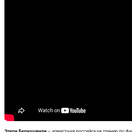
Этери Бериашвили
– известная российская тренер по ф