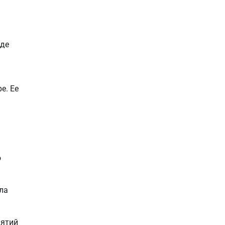
где
е. Ее
о
ла
нятий