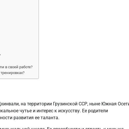
?
и в своей работе?
 тренировках?
Цхинвали, на территории Грузинской ССР, ныне Южная Осет
альное чутье и интерес к искусству. Ее родители
ости развития ее таланта.