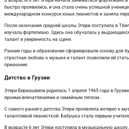
В возрасте 8 лет Этери начала заниматься фортепиано в
быстро проявились, и она стала очень успешной ученице
международном конкурсе юных пианистов и заняла перв
После окончания средней школы Этери поступила в Тбил
изучала фортепиано. Здесь она обучалась у выдающихся
талант и уверенность на сцене.
Ранние годы и образование сформировали основу для б
страстная любовь к музыке и талант позволили ей стат
признание.
Детство в Грузии
Этери Бериашвили родилась 1 апреля 1965 года в Грузи
яркими впечатлениями и семейным теплом.
С самого раннего детства Этери проявляла интерес к му
талантливой пианисткой. Бабушка стала первым учителе
В возрасте 6 лет Этери поступила в музыкальную школу,