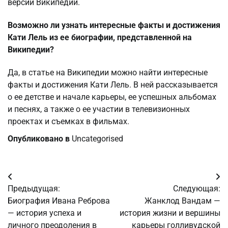
версии Википедии.
Возможно ли узнать интересные факты и достижения
Кати Лель из ее биографии, представленной на
Википедии?
Да, в статье на Википедии можно найти интересные
факты и достижения Кати Лель. В ней рассказывается
о ее детстве и начале карьеры, ее успешных альбомах
и песнях, а также о ее участии в телевизионных
проектах и съемках в фильмах.
Опубликовано в
Uncategorised
Навигация
Предыдущая:
Следующая:
по
Биография Ивана Реброва
Жанклод Вандам —
— история успеха и
история жизни и вершины
записям
личного преодоления в
карьеры голливудской