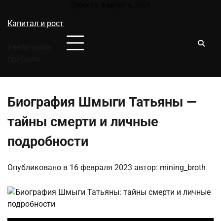
Перейти
Суббота, 8 августа, 2026
к
Капитал и рост
содержимому
Увеличение
прибыли
Биография Шмыги Татьяны —
тайны смерти и личные
подробности
Опубликовано в
16 февраля 2023
автор:
mining_broth