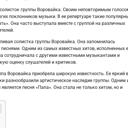
 солисток группы Воровайка. Своим неповторимым голосо
гих поклонников музыки. В ее репертуаре такие популярн
ать». Она часто выступала вместе с группой на различных
ителей.
тливая солистка группы Воровайка. Она запомнилась
песнями. Одним из самых известных хитов, исполненных 
 она сотрудничала с другими известными музыкантами и
кую оценку слушателей и критиков.
уппа Воровайка приобрела широкую известность. Ее яркий 
ки разнообразили артистическое наследие группы. Одним 
вляется песня «Папа». Она стала не только хитом, но и