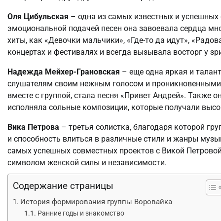
Оля Цибульская
– одна из самых известных и успешных
эмоциональной подачей песен она завоевала сердца мно
хиты, как «Девочки мальчики», «Где-то да идут», «Радов
концертах и фестивалях и всегда вызывала восторг у зр
Надежда Мейхер-Грановская
– еще одна яркая и талан
слушателям своим нежным голосом и проникновенными 
вместе с группой, стала песня «Привет Андрей». Также
исполняла сольные композиции, которые получали высо
Вика Петрова
– третья солистка, благодаря которой гр
и способность влиться в различные стили и жанры музы
самых успешных совместных проектов с Викой Петровой я
символом женской силы и независимости.
Содержание страницы
История формирования группы Воровайка
Ранние годы и знакомство