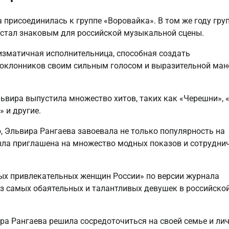
а присоединилась к группе «Воровайка». В том же году гру
 стал знаковым для российской музыкальной сцены.
изматичная исполнительница, способная создать
поклонников своим сильным голосом и выразительной ман
львира выпустила множество хитов, таких как «Черешни», 
 и другие.
 Эльвира Рангаева завоевала не только популярность на
 была приглашена на множество модных показов и сотрудни
мых привлекательных женщин России» по версии журнала
из самых обаятельных и талантливых девушек в российско
ира Рангаева решила сосредоточиться на своей семье и ли