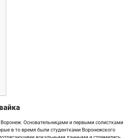
вайка
де Воронеж. Основательницами и первыми солистками
орые в то время были студентками Воронежского
и потрясающими вокальными данными и стремились