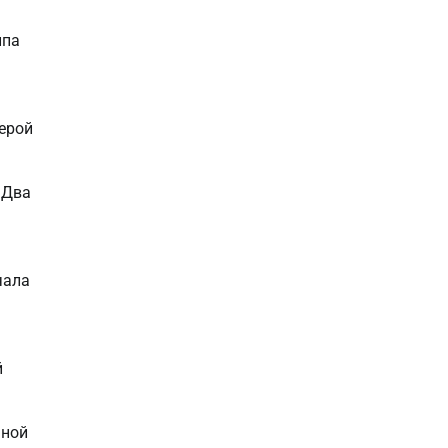
ппа
ерой
«Два
чала
й
чной