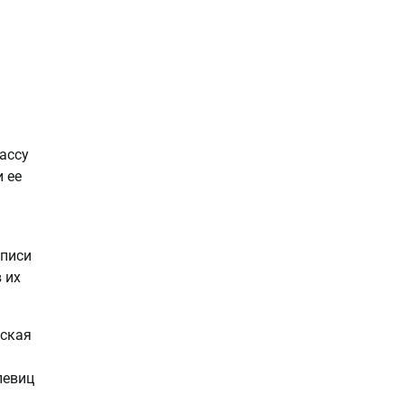
ассу
 ее
аписи
 их
еская
певиц