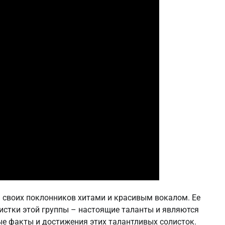
а своих поклонников хитами и красивым вокалом. Ее
листки этой группы – настоящие таланты и являются
ые факты и достижения этих талантливых солисток.