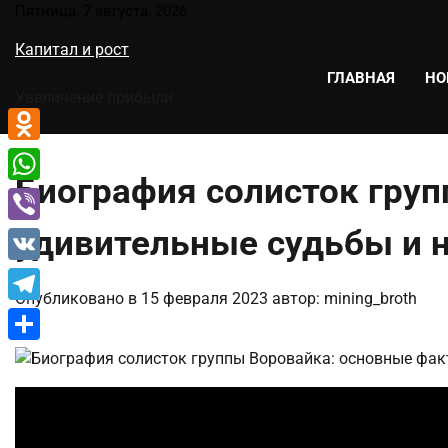
Перейти
Пятница, 7 августа, 2026
к
Капитал и рост
содержимому
ГЛАВНАЯ
НО
Увеличение прибыли
Odnoklassniki
Биография солисток гру
WhatsApp
удивительные судьбы и 
Viber
VK
Опубликовано в
15 февраля 2023
автор:
mining_broth
Telegram
Отправить