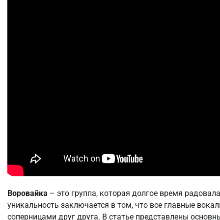
Воровайка
– это группа, которая долгое время радовал
уникальность заключается в том, что все главные вока
соперницами друг друга. В статье представлены основн