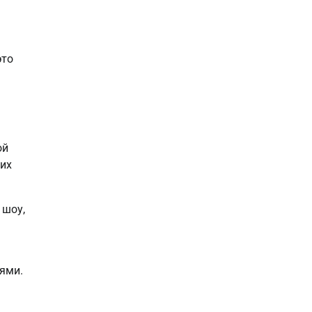
это
ой
ших
 шоу,
ями.