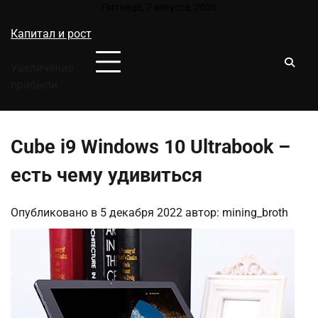
Перейти
Пятница, 7 августа, 2026
к
Капитал и рост
содержимому
Увеличение
прибыли
Cube i9 Windows 10 Ultrabook –
есть чему удивиться
Опубликовано в
5 декабря 2022
автор:
mining_broth