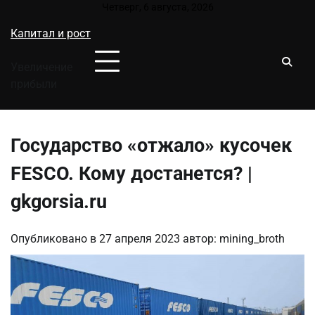
Перейти
Четверг, 6 августа, 2026
к
Капитал и рост
содержимому
Увеличение
прибыли
Государство «отжало» кусочек
FESCO. Кому достанется? |
gkgorsia.ru
Опубликовано в
27 апреля 2023
автор:
mining_broth