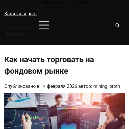
Перейти
Суббота, 8 августа, 2026
к
Капитал и рост
содержимому
Увеличение
прибыли
Как начать торговать на
фондовом рынке
Опубликовано в
14 февраля 2026
автор:
mining_broth