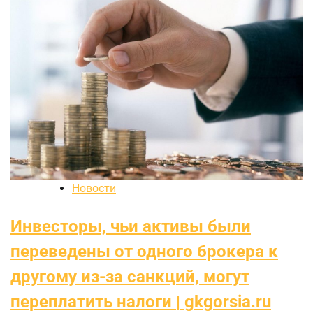
Новости
Инвесторы, чьи активы были
переведены от одного брокера к
другому из-за санкций, могут
переплатить налоги | gkgorsia.ru