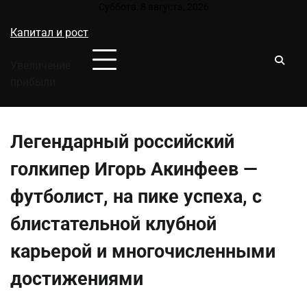
Перейти
Суббота, 8 августа, 2026
к
Капитал и рост
содержимому
Увеличение
прибыли
Легендарный российский
голкипер Игорь Акинфеев —
футболист, на пике успеха, с
блистательной клубной
карьерой и многочисленными
достижениями