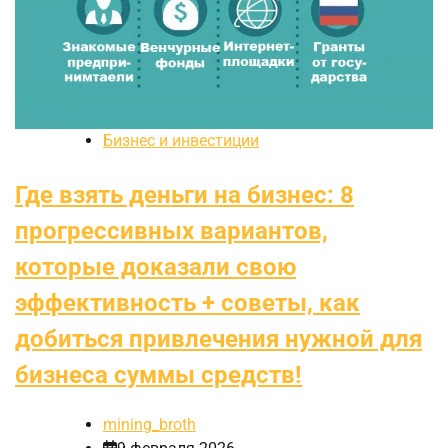
Бизнес и инвестиции
Где взять деньги на бизнес: 8
прогрессивных вариантов,
которые доказали свою
эффективность + советы, как
добиться привлечения нужной для
бизнеса суммы средств!
mining_broth