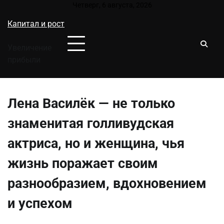
Перейти
Четверг, 6 августа, 2026
к
Капитал и рост
содержимому
Увеличение
прибыли
Лена Василёк — не только
знаменитая голливудская
актриса, но и женщина, чья
жизнь поражает своим
разнообразием, вдохновением
и успехом