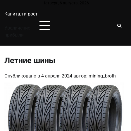
Перейти
Четверг, 6 августа, 2026
к
Капитал и рост
содержимому
Увеличение
прибыли
Летние шины
Опубликовано в
4 апреля 2024
автор:
mining_broth