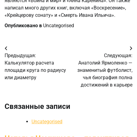
являются «Война и мир» и «Анна Каренина». Он также
написал много других книг, включая «Воскресение»,
«Крейцерову сонату» и «Смерть Ивана Ильича».
Опубликовано в
Uncategorised
Навигация
Предыдущая:
Следующая:
по
Калькулятор расчета
Анатолий Ярмоленко —
площади круга по радиусу
знаменитый футболист,
записям
или диаметру
чья биография полна
достижений в карьере
Связанные записи
Uncategorised