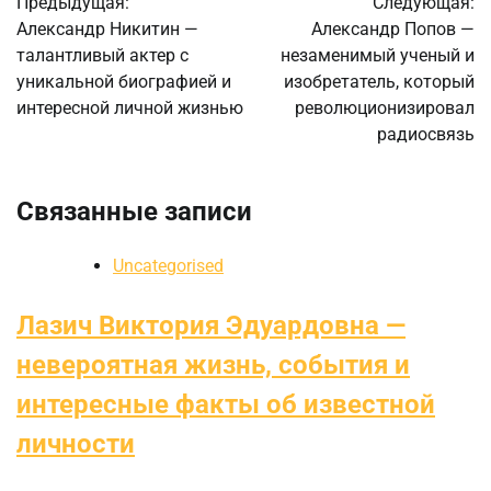
Предыдущая:
Следующая:
по
Александр Никитин —
Александр Попов —
талантливый актер с
незаменимый ученый и
записям
уникальной биографией и
изобретатель, который
интересной личной жизнью
революционизировал
радиосвязь
Связанные записи
Uncategorised
Лазич Виктория Эдуардовна —
невероятная жизнь, события и
интересные факты об известной
личности