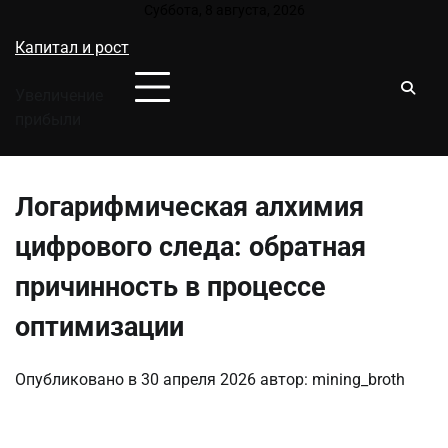
Перейти
Суббота, 8 августа, 2026
к
Капитал и рост
содержимому
Увеличение
прибыли
Логарифмическая алхимия
цифрового следа: обратная
причинность в процессе
оптимизации
Опубликовано в
30 апреля 2026
автор:
mining_broth