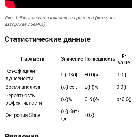
Рис. 1. Визуализация ключевого процесса (источник:
авторская съёмка)
Статистические данные
p-
Параметр
Значение
Погрешность
value
Коэффициент
0.{:03d}
±0.0{}σ
0.0{}
душевности
Время анализа
{}.{} сек
±{}.{}%
0.0{}
Вероятность
{}.{}%
CI 9{}%
p<0.0{}
эффективности
{}.{} бит/
Энтропия State
±0.{}
–
ед.
Введение