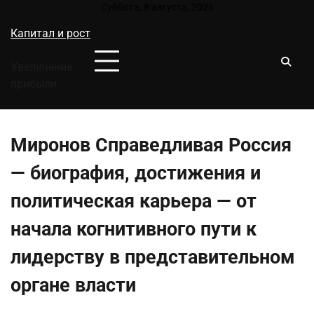
Перейти
Суббота, 8 августа, 2026
к
Капитал и рост
содержимому
Увеличение
прибыли
Миронов Справедливая Россия
— биография, достижения и
политическая карьера — от
начала когнитивного пути к
лидерству в представительном
органе власти