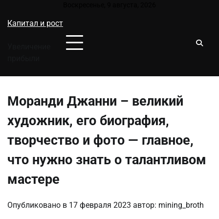
Перейти
Воскресенье, 9 августа, 2026
к
Капитал и рост
содержимому
Увеличение
прибыли
Моранди Джанни – великий
художник, его биография,
творчество и фото — главное,
что нужно знать о талантливом
мастере
Опубликовано в
17 февраля 2023
автор:
mining_broth