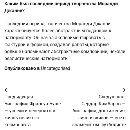
Каким был последний период творчества Моранди
Джанни?
Последний период творчества Моранди Джанни
характеризуется более абстрактным подходом к
натюрморту. Он начал экспериментировать с
фактурой и формой, создавая работы, которые
больше напоминают абстрактные композиции, нежели
реалистические натюрморты.
Опубликовано в
Uncategorised
Навигация
Предыдущая:
Следующая:
по
Биография Франсуа Буше
Сердар Камбаров —
— успехи и невероятная
биография, достижения,
записям
жизнь великого
личная жизнь — все о
космонавта
знаменитом футболисте