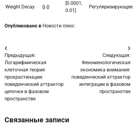
[0.0001,
Weight Decay
{}.{}
Регуляризирующее
0.01]
Опубликовано в
Новости плюс
Навигация
Предыдущая:
Следующая:
по
Логарифмическая
Феноменологическая
клеточная теория
экономика внимания:
записям
прокрастинации:
поведенческий аттрактор
поведенческий аттрактор
интеграции в фазовом
цепочки в фазовом
пространстве
пространстве
Связанные записи