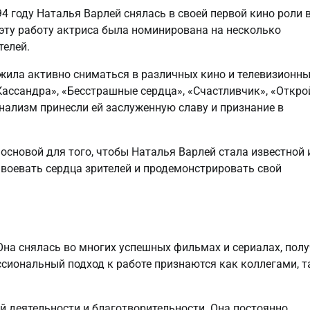
4 году Наталья Варлей снялась в своей первой кино роли 
эту работу актриса была номинирована на несколько
телей.
жила активно сниматься в различных кино и телевизионн
Кассандра», «Бесстрашные сердца», «Счастливчик», «Открой
онализм принесли ей заслуженную славу и признание в
основой для того, чтобы Наталья Варлей стала известной 
авоевать сердца зрителей и продемонстрировать свой
Она снялась во многих успешных фильмах и сериалах, пол
ссиональный подход к работе признаются как коллегами, т
й деятельности и благотворительности. Она постоянно