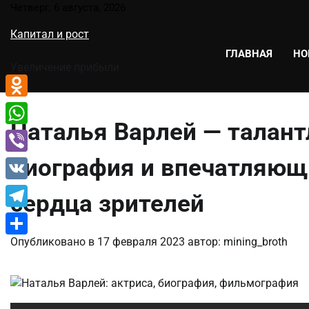
Перейти
Четверг, 6 августа, 2026
к
Капитал и рост
содержимому
ГЛАВНАЯ
НО
Увеличение прибыли
Odnoklassniki
Наталья Варлей — талант
WhatsApp
биография и впечатляю
Viber
VK
сердца зрителей
Telegram
Опубликовано в
17 февраля 2023
автор:
mining_broth
Отправить