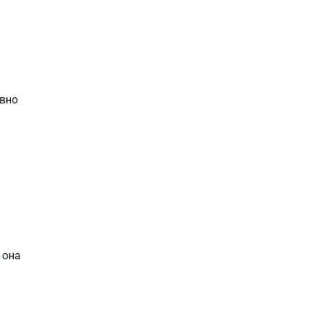
ивно
 она