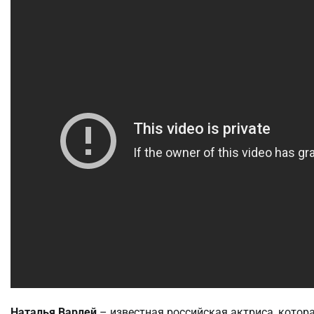
Наталья Варлей
– известная российская актриса, котор