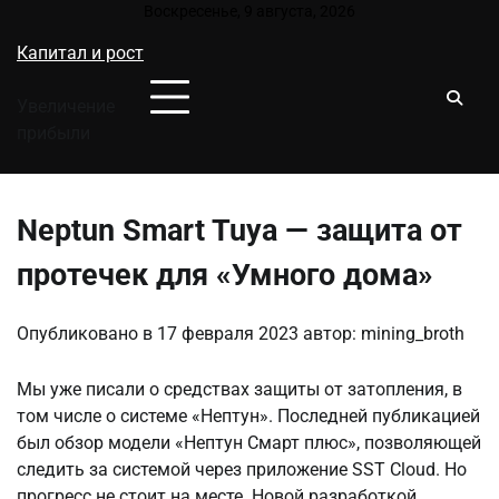
Перейти
Воскресенье, 9 августа, 2026
к
Капитал и рост
содержимому
Увеличение
прибыли
Neptun Smart Tuya — защита от
протечек для «Умного дома»
Опубликовано в
17 февраля 2023
автор:
mining_broth
Мы уже писали о средствах защиты от затопления, в
том числе о системе «Нептун». Последней публикацией
был обзор модели «Нептун Смарт плюс», позволяющей
следить за системой через приложение SST Cloud. Но
прогресс не стоит на месте. Новой разработкой