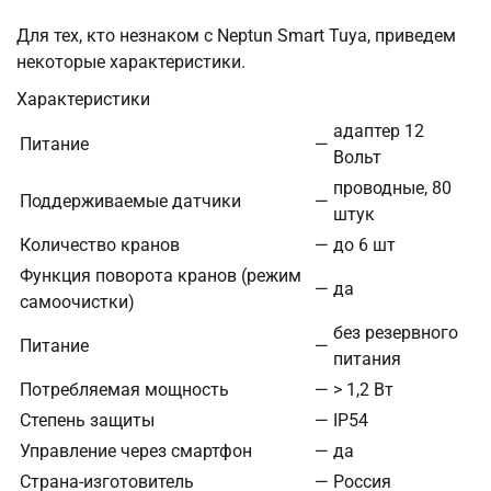
Для тех, кто незнаком с Neptun Smart Tuya, приведем
некоторые характеристики.
Характеристики
адаптер 12
Питание
—
Вольт
проводные, 80
Поддерживаемые датчики
—
штук
Количество кранов
—
до 6 шт
Функция поворота кранов (режим
—
да
самоочистки)
без резервного
Питание
—
питания
Потребляемая мощность
—
> 1,2 Вт
Степень защиты
—
IP54
Управление через смартфон
—
да
Страна-изготовитель
—
Россия