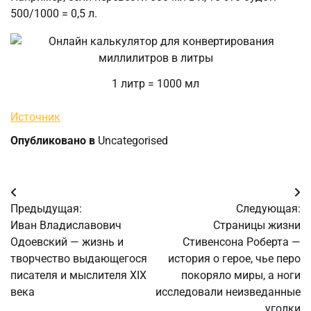
500/1000 = 0,5 л.
1 литр = 1000 мл
Источник
Опубликовано в
Uncategorised
Навигация
Предыдущая:
Следующая:
по
Иван Владиславович
Страницы жизни
Одоевский — жизнь и
Стивенсона Роберта —
записям
творчество выдающегося
история о герое, чье перо
писателя и мыслителя XIX
покоряло миры, а ноги
века
исследовали неизведанные
уголки