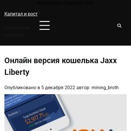
Перейти
Воскресенье, 9 августа, 2026
к
Капитал и рост
содержимому
Увеличение
прибыли
Онлайн версия кошелька Jaxx
Liberty
Опубликовано в
5 декабря 2022
автор:
mining_broth