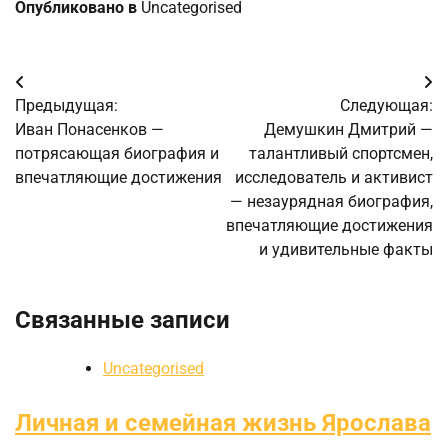
Опубликовано в
Uncategorised
Навигация
Предыдущая:
Следующая:
по
Иван Понасенков —
Демушкин Дмитрий —
потрясающая биография и
талантливый спортсмен,
записям
впечатляющие достижения
исследователь и активист
— незаурядная биография,
впечатляющие достижения
и удивительные факты
Связанные записи
Uncategorised
Личная и семейная жизнь Ярослава