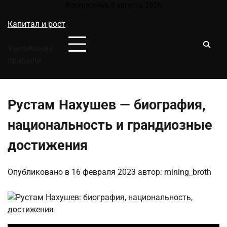
Перейти
Воскресенье, 9 августа, 2026
к
Капитал и рост
содержимому
Увеличение
прибыли
Рустам Нахушев — биография,
национальность и грандиозные
достижения
Опубликовано в
16 февраля 2023
автор:
mining_broth