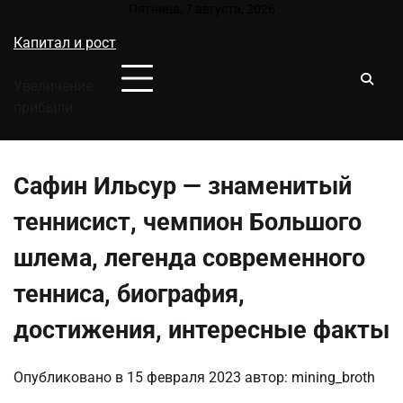
Перейти
Пятница, 7 августа, 2026
к
Капитал и рост
содержимому
Увеличение
прибыли
Сафин Ильсур — знаменитый
теннисист, чемпион Большого
шлема, легенда современного
тенниса, биография,
достижения, интересные факты
Опубликовано в
15 февраля 2023
автор:
mining_broth