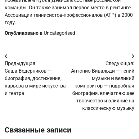
победителем Кубка Дэвиса в составе российской
команды. Он также занимал первое место в рейтинге
Ассоциации теннисистов-профессионалов (ATP) в 2000
году.
Опубликовано в
Uncategorised
Навигация
Предыдущая:
Следующая:
по
Саша Ведерников —
Антонио Вивальди — гений
биография, достижения,
музыки и великий
записям
карьера в мире искусства
композитор — подробная
и театра
биография, впечатляющее
творчество и влияние на
классическую музыку
Связанные записи