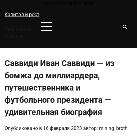
Перейти
Суббота, 8 августа, 2026
к
Капитал и рост
содержимому
Увеличение
прибыли
Саввиди Иван Саввиди — из
бомжа до миллиардера,
путешественника и
футбольного президента —
удивительная биография
Опубликовано в
16 февраля 2023
автор:
mining_broth