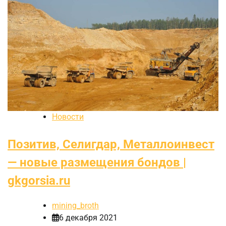
Новости
Позитив, Селигдар, Металлоинвест
— новые размещения бондов |
gkgorsia.ru
mining_broth
6 декабря 2021