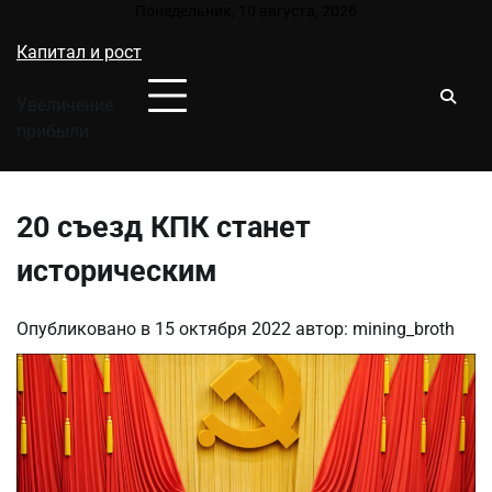
Перейти
Понедельник, 10 августа, 2026
к
Капитал и рост
содержимому
Увеличение
прибыли
20 съезд КПК станет
историческим
Опубликовано в
15 октября 2022
автор:
mining_broth