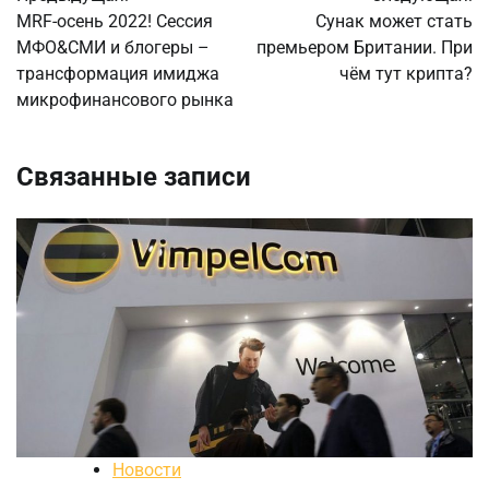
по
MRF-осень 2022! Сессия
Сунак может стать
МФО&СМИ и блогеры –
премьером Британии. При
записям
трансформация имиджа
чём тут крипта?
микрофинансового рынка
Связанные записи
Новости