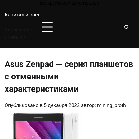
Перейти
Воскресенье, 9 августа, 2026
к
Капитал и рост
содержимому
Увеличение
прибыли
Asus Zenpad — серия планшетов
с отменными
характеристиками
Опубликовано в
5 декабря 2022
автор:
mining_broth