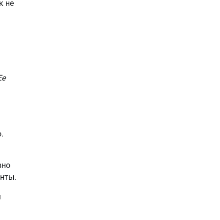
к не
Ее
.
вно
анты.
м