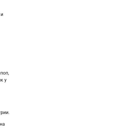
 и
поп,
к у
рии.
Она