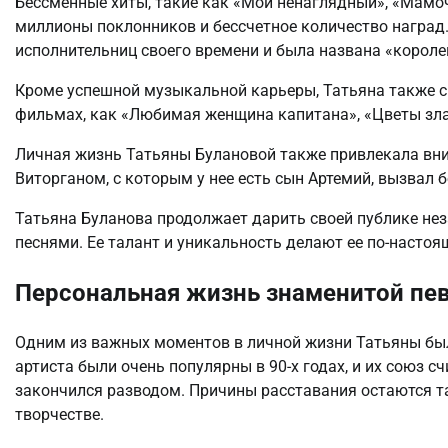
Бессменные хиты, такие как «Мой ненаглядный», «Мамоч
миллионы поклонников и бессчетное количество наград
исполнительниц своего времени и была названа «короле
Кроме успешной музыкальной карьеры, Татьяна также сн
фильмах, как «Любимая женщина капитана», «Цветы зла»
Личная жизнь Татьяны Булановой также привлекала вн
Виторганом, с которым у нее есть сын Артемий, вызвал 
Татьяна Буланова продолжает дарить своей публике н
песнями. Ее талант и уникальность делают ее по-наст
Персональная жизнь знаменитой пе
Одним из важных моментов в личной жизни Татьяны бы
артиста были очень популярны в 90-х годах, и их союз с
закончился разводом. Причины расставания остаются тай
творчестве.