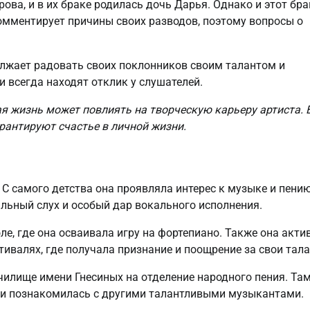
ва, и в их браке родилась дочь Дарья. Однако и этот бра
омментирует причины своих разводов, поэтому вопросы о
олжает радовать своих поклонников своим талантом и
 всегда находят отклик у слушателей.
ая жизнь может повлиять на творческую карьеру артиста. 
арантируют счастье в личной жизни.
 С самого детства она проявляла интерес к музыке и пению
льный слух и особый дар вокального исполнения.
е, где она осваивала игру на фортепиано. Также она акти
ивалях, где получала признание и поощрение за свои тал
чилище имени Гнесиных на отделение народного пения. Та
 и познакомилась с другими талантливыми музыкантами.