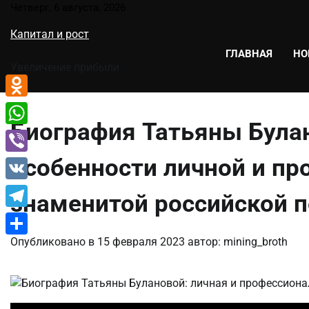
Перейти
Четверг, 6 августа, 2026
к
Капитал и рост
содержимому
ГЛАВНАЯ
НО
Увеличение прибыли
Odnoklassniki
Биография Татьяны Була
WhatsApp
особенности личной и п
Viber
VK
знаменитой российской 
Telegram
Опубликовано в
15 февраля 2023
автор:
mining_broth
Отправить