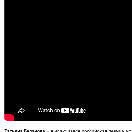
Татьяна Буланова
– выдающаяся российская певица, ком