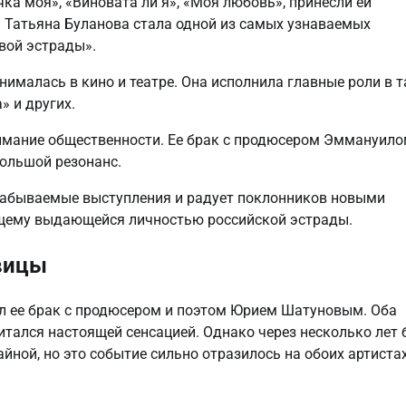
ка моя», «Виновата ли я», «Моя любовь», принесли ей
. Татьяна Буланова стала одной из самых узнаваемых
вой эстрады».
ималась в кино и театре. Она исполнила главные роли в т
 и других.
имание общественности. Ее брак с продюсером Эммануил
большой резонанс.
езабываемые выступления и радует поклонников новыми
оящему выдающейся личностью российской эстрады.
вицы
л ее брак с продюсером и поэтом Юрием Шатуновым. Оба
читался настоящей сенсацией. Однако через несколько лет 
ной, но это событие сильно отразилось на обоих артистах