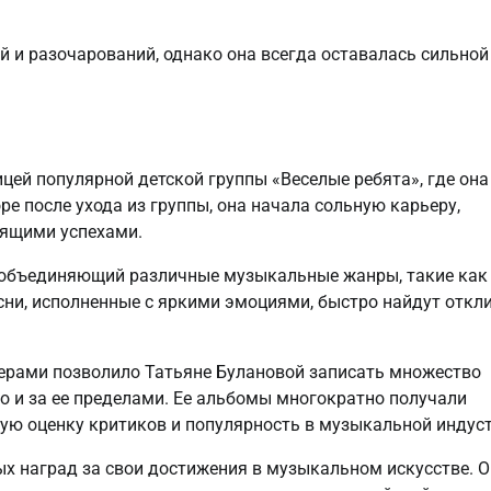
 и разочарований, однако она всегда оставалась сильной
цей популярной детской группы «Веселые ребята», где она
ре после ухода из группы, она начала сольную карьеру,
оящими успехами.
 объединяющий различные музыкальные жанры, такие как 
есни, исполненные с яркими эмоциями, быстро найдут откли
ерами позволило Татьяне Булановой записать множество
но и за ее пределами. Ее альбомы многократно получали
ю оценку критиков и популярность в музыкальной индуст
х наград за свои достижения в музыкальном искусстве. 