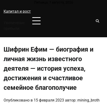
Перейти
Пятница, 7 августа, 2026
к
Капитал и рост
содержимому
Увеличение
прибыли
Шифрин Ефим — биография и
личная жизнь известного
деятеля — история успеха,
достижения и счастливое
семейное благополучие
Опубликовано в
15 февраля 2023
автор:
mining_broth