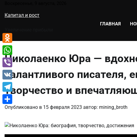
Перейти
Воскресенье, 9 августа, 2026
к
Капитал и рост
содержимому
ГЛАВНАЯ
НО
Увеличение прибыли
Odnoklassniki
Николаенко Юра — вдох
WhatsApp
талантливого писателя, 
Viber
VK
творчество и впечатляю
Telegram
Опубликовано в
15 февраля 2023
автор:
mining_broth
Отправить