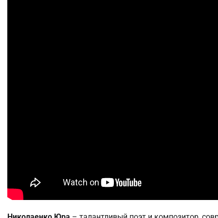
Николаенко Юра
– талантливый поэт и композитор, сов