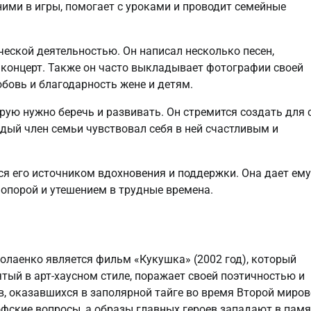
 ними в игры, помогает с уроками и проводит семейные
ческой деятельностью. Он написал несколько песен,
 концерт. Также он часто выкладывает фотографии своей
бовь и благодарность жене и детям.
орую нужно беречь и развивать. Он стремится создать для 
дый член семьи чувствовал себя в ней счастливым и
я его источником вдохновения и поддержки. Она дает ему
 опорой и утешением в трудные времена.
олаенко является фильм «Кукушка» (2002 год), который
тый в арт-хаусном стиле, поражает своей поэтичностью и
в, оказавшихся в заполярной тайге во время Второй миро
фские вопросы, а образы главных героев западают в пам