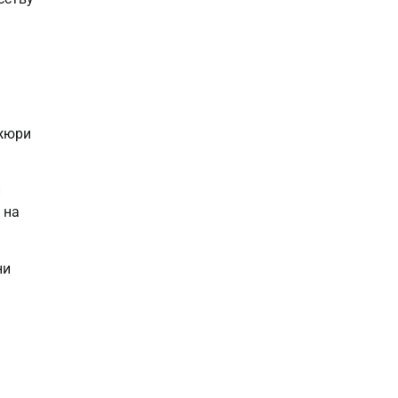
 жюри
и
 на
ни