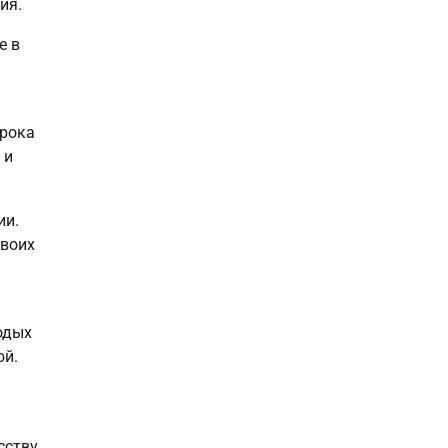
ия.
е в
 рока
 и
ии.
своих
одых
ой.
сству