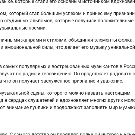
узыке, которые стали его основным источником вдохновен
ом, который стал большим успехом и принес ему признани
ько студийных альбомов, которые получили положительные
узыкальные премии.
зличными жанрами и стилями, объединяя элементы фолка,
 и эмоциональной силы, что делает его музыку уникальной
з самых популярных и востребованных музыкантов в Росс
 звучат по радио и телевидению. Он продолжает радовать 
 что он получает заслуженное признание и уважение.
музыкальной сцены, которого можно назвать настоящим
ед в сердцах слушателей и вдохновляет многих других мол
ают внимание публики и продолжают заполнять мир музык
еве. С самого детства он проявлял большой интерес к иску