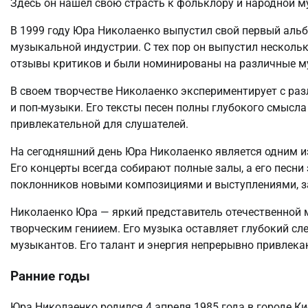
Здесь он нашел свою страсть к фольклору и народной м
В 1999 году Юра Николаенко выпустил свой первый альб
музыкальной индустрии. С тех пор он выпустил нескол
отзывы критиков и были номинированы на различные м
В своем творчестве Николаенко экспериментирует с ра
и поп-музыки. Его тексты песен полны глубокого смысла
привлекательной для слушателей.
На сегодняшний день Юра Николаенко является одним и
Его концерты всегда собирают полные залы, а его песни
поклонников новыми композициями и выступлениями, за
Николаенко Юра — яркий представитель отечественной 
творческим гениием. Его музыка оставляет глубокий сл
музыкантов. Его талант и энергия непрерывно привлек
Ранние годы
Юра Николаенко родился 4 апреля 1985 года в городе Ки