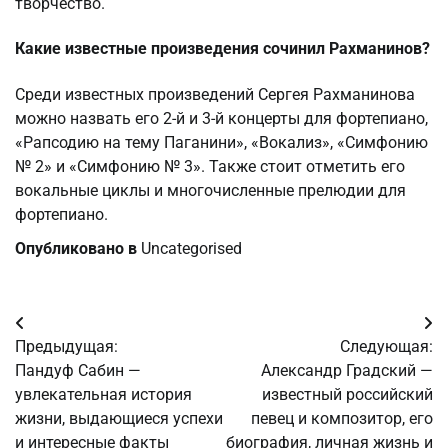
творчество.
Какие известные произведения сочинил Рахманинов?
Среди известных произведений Сергея Рахманинова
можно назвать его 2-й и 3-й концерты для фортепиано,
«Рапсодию на тему Паганини», «Вокализ», «Симфонию
№ 2» и «Симфонию № 3». Также стоит отметить его
вокальные циклы и многочисленные прелюдии для
фортепиано.
Опубликовано в
Uncategorised
Навигация
Предыдущая:
Следующая:
по
Пандуф Сабин —
Александр Градский —
увлекательная история
известный российский
записям
жизни, выдающиеся успехи
певец и композитор, его
и интересные факты
биография, личная жизнь и