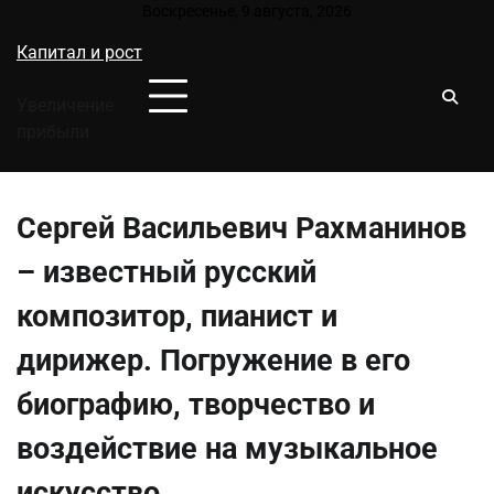
Перейти
Воскресенье, 9 августа, 2026
к
Капитал и рост
содержимому
Увеличение
прибыли
Сергей Васильевич Рахманинов
– известный русский
композитор, пианист и
дирижер. Погружение в его
биографию, творчество и
воздействие на музыкальное
искусство.