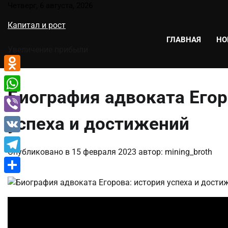
Перейти
Четверг, 6 августа, 2026
к
Капитал и рост
содержимому
ГЛАВНАЯ
НО
Увеличение прибыли
Odnoklassniki
Биография адвоката Его
WhatsApp
успеха и достижений
Viber
VK
Опубликовано в
15 февраля 2023
автор:
mining_broth
Telegram
Отправить