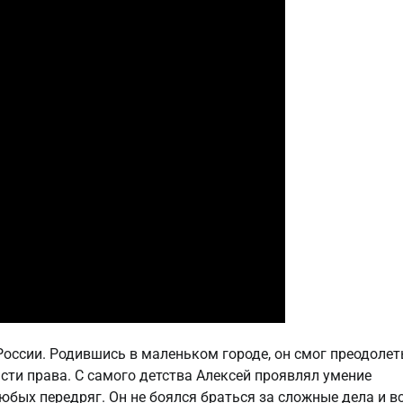
России. Родившись в маленьком городе, он смог преодолет
сти права. С самого детства Алексей проявлял умение
юбых передряг. Он не боялся браться за сложные дела и в