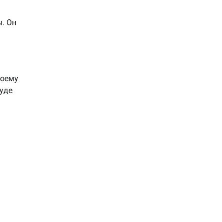
. Он
воему
суде